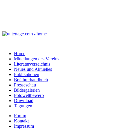
Home
Mitteilungen des Vereins
Literaturverzeichnis
Neues und Aktuelles
Publikationen
Befahrerhandbuch
Presseschau
Bildergalerien
Fotowettbewerb
Download
Tagungen
Forum
Kontakt
Impressum