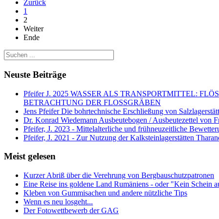
Zurück
1
2
Weiter
Ende
Neuste Beiträge
Pfeifer J. 2025 WASSER ALS TRANSPORTMITTEL
BETRACHTUNG DER FLOSSGRÄBEN
Jens Pfeifer Die bohrtechnische Erschließung von Salzlagerstä
Dr. Konrad Wiedemann Ausbeutebogen / Ausbeutezettel von F
Pfeifer, J. 2023 - Mittelalterliche und frühneuzeitliche Bewett
Pfeifer, J. 2021 - Zur Nutzung der Kalksteinlagerstätten Thara
Meist gelesen
Kurzer Abriß über die Verehrung von Bergbauschutzpatronen
Eine Reise ins goldene Land Rumäniens - oder "Kein Schein a
Kleben von Gummisachen und andere nützliche Tips
Wenn es neu losgeht...
Der Fotowettbewerb der GAG