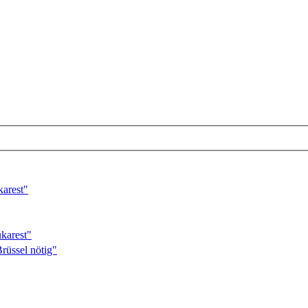
karest"
karest"
rüssel nötig"