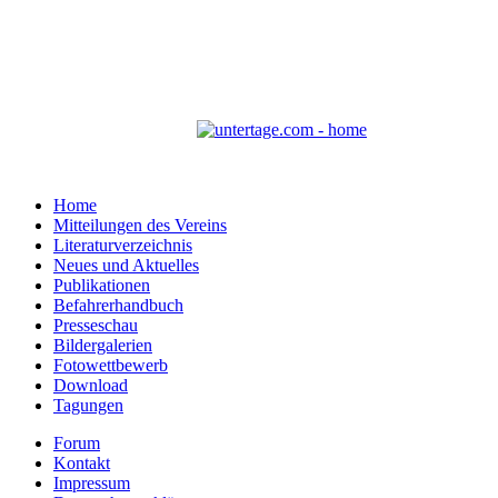
Home
Mitteilungen des Vereins
Literaturverzeichnis
Neues und Aktuelles
Publikationen
Befahrerhandbuch
Presseschau
Bildergalerien
Fotowettbewerb
Download
Tagungen
Forum
Kontakt
Impressum