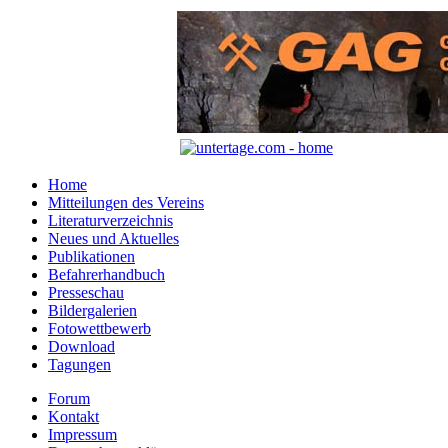
Home
Mitteilungen des Vereins
Literaturverzeichnis
Neues und Aktuelles
Publikationen
Befahrerhandbuch
Presseschau
Bildergalerien
Fotowettbewerb
Download
Tagungen
Forum
Kontakt
Impressum