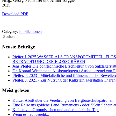
Hrsg.: Georg Neuhauser und Armin Torggler
2025
Download PDF
Category:
Publikationen
Neuste Beiträge
Pfeifer J. 2025 WASSER ALS TRANSPORTMITTEL
BETRACHTUNG DER FLOSSGRÄBEN
Jens Pfeifer Die bohrtechnische Erschließung von Salzlagerstä
Dr. Konrad Wiedemann Ausbeutebogen / Ausbeutezettel von F
Pfeifer, J. 2023 - Mittelalterliche und frühneuzeitliche Bewett
Pfeifer, J. 2021 - Zur Nutzung der Kalksteinlagerstätten Thara
Meist gelesen
Kurzer Abriß über die Verehrung von Bergbauschutzpatronen
Eine Reise ins goldene Land Rumäniens - oder "Kein Schein a
Kleben von Gummisachen und andere nützliche Tips
Wenn es neu losgeht...