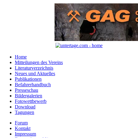
Home
Mitteilungen des Vereins
Literaturverzeichnis
Neues und Aktuelles
Publikationen
Befahrerhandbuch
Presseschau
Bildergalerien
Fotowettbewerb
Download
Tagungen
Forum
Kontakt
Impressum