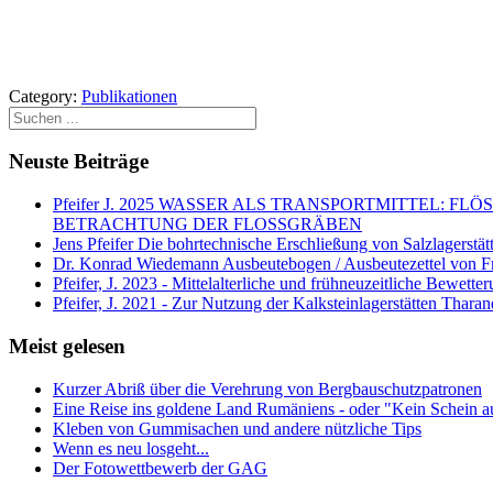
Category:
Publikationen
Neuste Beiträge
Pfeifer J. 2025 WASSER ALS TRANSPORTMITTEL
BETRACHTUNG DER FLOSSGRÄBEN
Jens Pfeifer Die bohrtechnische Erschließung von Salzlagerstä
Dr. Konrad Wiedemann Ausbeutebogen / Ausbeutezettel von F
Pfeifer, J. 2023 - Mittelalterliche und frühneuzeitliche Bewett
Pfeifer, J. 2021 - Zur Nutzung der Kalksteinlagerstätten Thara
Meist gelesen
Kurzer Abriß über die Verehrung von Bergbauschutzpatronen
Eine Reise ins goldene Land Rumäniens - oder "Kein Schein a
Kleben von Gummisachen und andere nützliche Tips
Wenn es neu losgeht...
Der Fotowettbewerb der GAG